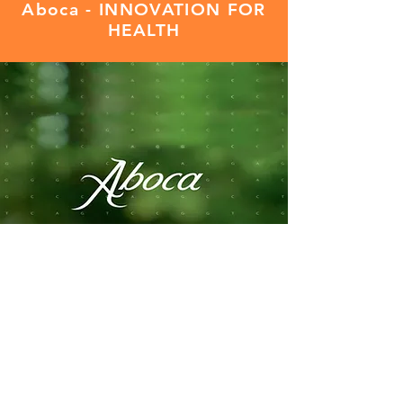
Aboca - INNOVATION FOR
HEALTH
Aboca - INNOVATION FOR
HEALTH
Aboca ist führend bei
therapeutischen Innovationen
die auf Molekülkomplexen
basieren. Wir entwickeln und